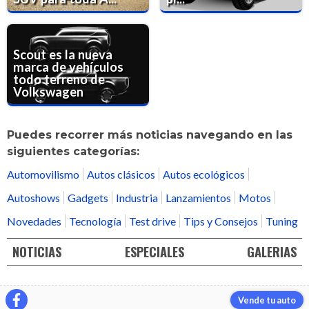
Scout es la nueva
marca de vehículos
todo terreno de
Volkswagen
Puedes recorrer más noticias navegando en las
siguientes categorías:
Automovilismo
Autos clásicos
Autos ecológicos
Autoshows
Gadgets
Industria
Lanzamientos
Motos
Novedades
Tecnología
Test drive
Tips y Consejos
Tuning
NOTICIAS
ESPECIALES
GALERIAS
Vende tu auto