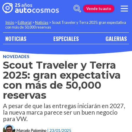
Vende tu auto
Inicio
>
Editorial
>
Noticias
>
Scout Traveler y Terra 2025: gran expectativa
con más de 50,000 reservas
NOTICIAS
ESPECIALES
GALERIAS
NOVEDADES
Scout Traveler y Terra
2025: gran expectativa
con más de 50,000
reservas
A pesar de que las entregas iniciarán en 2027,
la nueva marca parece ser un buen negocio
para VW.
Marcelo Palomino
| 23/01/2025