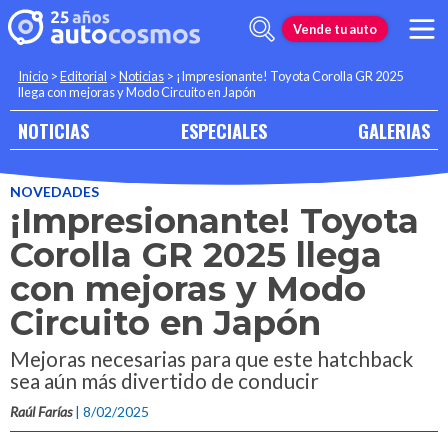
Vende tu auto
Inicio
>
Editorial
>
Noticias
>
¡Impresionante! Toyota Corolla GR 2025
llega con mejoras y Modo Circuito en Japón
NOTICIAS
ESPECIALES
GALERIAS
NOVEDADES
¡Impresionante! Toyota
Corolla GR 2025 llega
con mejoras y Modo
Circuito en Japón
Mejoras necesarias para que este hatchback
sea aún más divertido de conducir
Raúl Farías
| 8/02/2025