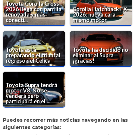
Toyota Corolla Cross
2026 llega con parrilla
Corolla Hatchback FX
renovada y más
2026: nueva cara,
conecti...
mismo motor
Toyota está
Toyota ha decidido no
preparando el triunfal
eliminar al Supra
regreso del Celica
¡gracias!
Toyota Supra tendrá
motor V8. No se
venderá pero
participará en el ...
Puedes recorrer más noticias navegando en las
siguientes categorías: