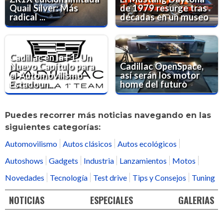
Quail Silver: Más
de 1979 resurge tras
radical ...
décadas en un museo
Cadillac en la F1: Un
Nuevo Capítulo para
Cadillac OpenSpace,
el Automovilismo
así serán los motor
Estadoun...
home del futuro
Puedes recorrer más noticias navegando en las
siguientes categorías:
Automovilismo
Autos clásicos
Autos ecológicos
Autoshows
Gadgets
Industria
Lanzamientos
Motos
Novedades
Tecnología
Test drive
Tips y Consejos
Tuning
NOTICIAS
ESPECIALES
GALERIAS