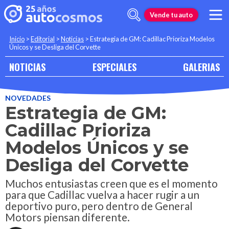
Vende tu auto
Inicio
>
Editorial
>
Noticias
>
Estrategia de GM: Cadillac Prioriza Modelos
Únicos y se Desliga del Corvette
NOTICIAS
ESPECIALES
GALERIAS
NOVEDADES
Estrategia de GM:
Cadillac Prioriza
Modelos Únicos y se
Desliga del Corvette
Muchos entusiastas creen que es el momento
para que Cadillac vuelva a hacer rugir a un
deportivo puro, pero dentro de General
Motors piensan diferente.