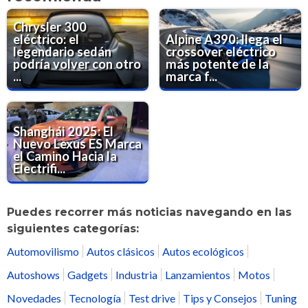
Chrysler 300
eléctrico: el
Alpine A390: llega el
legendario sedán
crossover eléctrico
podría volver con otro
más potente de la
...
marca f...
Shanghái 2025: El
Nuevo Lexus ES Marca
el Camino Hacia la
Electrifi...
Puedes recorrer más noticias navegando en las
siguientes categorías:
Automovilismo
Autos clásicos
Autos ecológicos
Autoshows
Gadgets
Industria
Lanzamientos
Motos
Novedades
Tecnología
Test drive
Tips y Consejos
Tuning