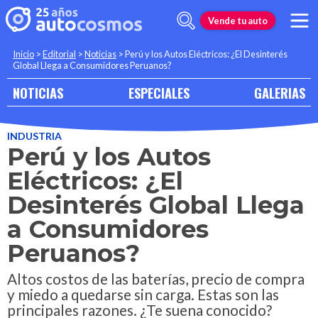
Vende tu auto
Inicio
>
Editorial
>
Noticias
>
Perú y los Autos Eléctricos: ¿El Desinterés
Global Llega a Consumidores Peruanos?
NOTICIAS
ESPECIALES
GALERIAS
INDUSTRIA
Perú y los Autos
Eléctricos: ¿El
Desinterés Global Llega
a Consumidores
Peruanos?
Altos costos de las baterías, precio de compra
y miedo a quedarse sin carga. Estas son las
principales razones. ¿Te suena conocido?