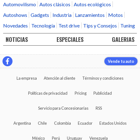
Automovilismo
Autos clásicos
Autos ecológicos
Autoshows
Gadgets
Industria
Lanzamientos
Motos
Novedades
Tecnología
Test drive
Tips y Consejos
Tuning
NOTICIAS
ESPECIALES
GALERIAS
Vende tu auto
La empresa
Atención al cliente
Términos y condiciones
Políticas de privacidad
Pricing
Publicidad
Servicio para Concesionarias
RSS
Argentina
Chile
Colombia
Ecuador
Estados Unidos
México
Perú
Uruguay
Venezuela