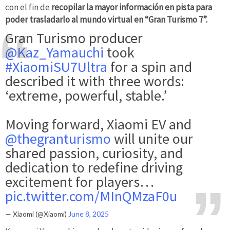
con el fin de
recopilar la mayor información en pista para
poder trasladarlo al mundo virtual en “Gran Turismo 7”.
Gran Turismo producer
@Kaz_Yamauchi
took
#XiaomiSU7Ultra
for a spin and
described it with three words:
‘extreme, powerful, stable.’
Moving forward, Xiaomi EV and
@thegranturismo
will unite our
shared passion, curiosity, and
dedication to redefine driving
excitement for players…
pic.twitter.com/MInQMzaF0u
— Xiaomi (@Xiaomi)
June 8, 2025