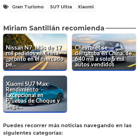
Gran Turismo
SU7 Ultra
Xiaomi
Miriam Santillán recomienda
Nissan N7: Más de 17
Chevrolet se
mil pedidos en China,
derrumba en China: de
¿pronto en el mercado
640 mil a solo 5 mil
pe...
autos vendidos
Xiaomi SU7 Max:
Rendimiento
Excepcional en
Pruebas de Choque y
Segu...
Puedes recorrer más noticias navegando en las
siguientes categorías: