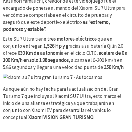
Kazunori Yamauchi, creador de este videojuego fue el
encargado de ponerse al mando del Xiaomi SU7 Ultra para
ver cómo se comportaba en el circuito de pruebas y
aseguró que este deportivo eléctrico
es “extremo,
poderoso y estable”.
Este SU7 Ultra tiene t
res motores eléctricos
que en
conjunto entregan
1,526 Hp y g
racias a su batería Qilin 2.0
ofrece
630 Km de autonomía
en el ciclo CLTC,
acelera de 0 a
100 Km/h en solo 1.98 segundos
, alcanza el 0-200 km/h en
5.86 segundos y llegar a una velocidad punta de
350 Km/h.
Aunque aún no hay fecha para la actualización del Gran
Turismo 7 que incluya al Xiaomi SU7 Ultra, esto marca el
inicio de una alianza estratégica ya que trabajarán en
conjunto con Xiaomi EV para desarrollar el vehículo
conceptual
Xiaomi VISION GRAN TURISMO
.