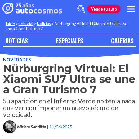
Vende tu auto
Inicio
>
Editorial
>
Noticias
>
Nürburgring Virtual: El Xiaomi SU7 Ultra se
une a Gran Turismo 7
NOTICIAS
ESPECIALES
GALERIAS
NOVEDADES
Nürburgring Virtual: El
Xiaomi SU7 Ultra se une
a Gran Turismo 7
Su aparición en el Infierno Verde no tenía nada
que ver con imponer un nuevo récord de
velocidad.
Miriam Santillán
| 11/06/2025