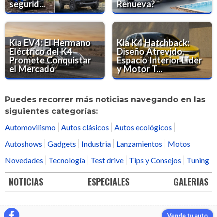
segurid...
Renueva?
Kia EV4: El Hermano
Kia K4 Hatchback:
Eléctrico del K4
Diseño Atrevido,
Promete Conquistar
Espacio Interior Líder
el Mercado
y Motor T...
Puedes recorrer más noticias navegando en las
siguientes categorías:
Automovilismo
Autos clásicos
Autos ecológicos
Autoshows
Gadgets
Industria
Lanzamientos
Motos
Novedades
Tecnología
Test drive
Tips y Consejos
Tuning
NOTICIAS
ESPECIALES
GALERIAS
Vende tu auto