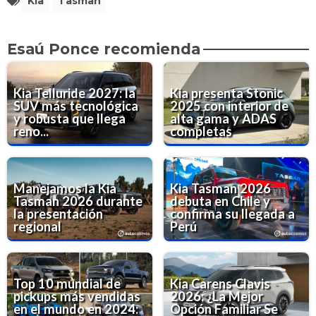
Kia
Tasman
Esaú Ponce recomienda
Kia Telluride 2027: la
Kia presenta Stonic
SUV más tecnológica
2025 con interior de
y robusta que llega
alta gama y ADAS
reno...
completas
Manejamos la Kia
Kia Tasman 2026
Tasman 2026 durante
debuta en Chile y
la presentación
confirma su llegada a
regional
Perú
Top 10 mundial de
Kia Carens Clavis
pickups más vendidas
2026: ¿La Mejor
en el mundo en 2024:
Opción Familiar Se