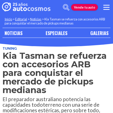
Vende tu auto
Inicio
>
Editorial
>
Noticias
>
Kia Tasman se refuerza con accesorios ARB
para conquistar el mercado de pickups medianas
NOTICIAS
ESPECIALES
GALERIAS
TUNING
Kia Tasman se refuerza
con accesorios ARB
para conquistar el
mercado de pickups
medianas
El preparador australiano potencia las
capacidades todoterreno con una serie de
modificaciones estéricas, pero sobre todo,