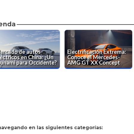
ienda
ercado de autos
Electrificación Extrema:
éctricos en China: ¿Un
Conoce el Mercedes-
sunami para Occidente?
AMG GT XX Concept
navegando en las siguientes categorías: