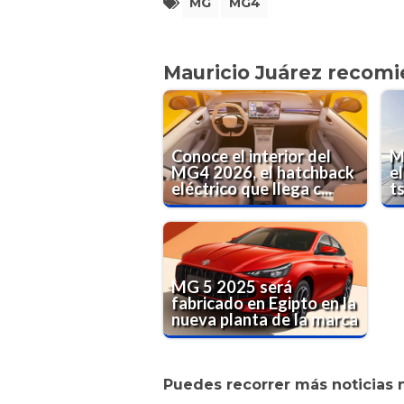
MG
MG4
Mauricio Juárez recom
Conoce el interior del
M
MG4 2026, el hatchback
el
eléctrico que llega c...
t
MG 5 2025 será
fabricado en Egipto en la
nueva planta de la marca
Puedes recorrer más noticias 