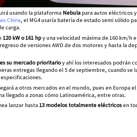
uirá usando la plataforma
Nebula
para autos eléctricos y
ws China
, el MG4 usaría batería de estado semi sólido p
de carga.
de
120 kW o 161 hp
y una velocidad máxima de 160 km/h en
egreso de versiones AWD de dos motores y hasta la de
es su mercado prioritario
y ahí los interesados podrán c
imeras entregas llegando el 5 de septiembre, cuando se l
especificaciones.
legará a otros mercados en el mundo, pues en Europa e
ha llegado a zonas cómo Latinoamérica, entre otras.
nea lanzar hasta
13 modelos totalmente eléctricos
en to