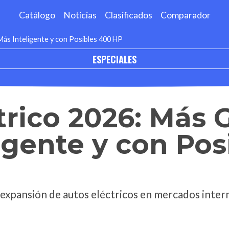
Catálogo
Noticias
Clasificados
Comparador
ás Inteligente y con Posibles 400 HP
ESPECIALES
rico 2026: Más 
igente y con Pos
expansión de autos eléctricos en mercados intern