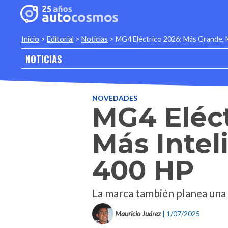
Inicio
>
Editorial
>
Noticias
>
MG4 Eléctrico 2026: Más Grande, M
NOTICIAS
NOVEDADES
MG4 Eléct
Más Intel
400 HP
La marca también planea una 
Mauricio Juárez
| 1/07/2025