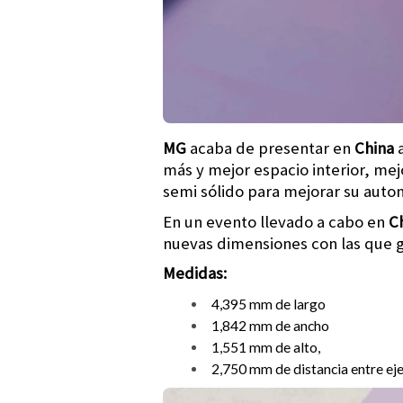
MG
acaba de presentar en
China
a
más y mejor espacio interior, mej
semi sólido para mejorar su auto
En un evento llevado a cabo en
C
nuevas dimensiones con las que g
Medidas:
4,395 mm de largo
1,842 mm de ancho
1,551 mm de alto,
2,750 mm de distancia entre ej