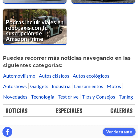
Podrás incluir viajes en
robotaxis con tu
suscripción de
Amazon Prime
Puedes recorrer más noticias navegando en las
siguientes categorías:
Automovilismo
Autos clásicos
Autos ecológicos
Autoshows
Gadgets
Industria
Lanzamientos
Motos
Novedades
Tecnología
Test drive
Tips y Consejos
Tuning
NOTICIAS
ESPECIALES
GALERIAS
Vende tu auto