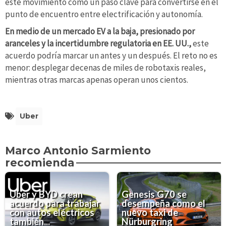
este movimiento como un paso clave para convertirse en el
punto de encuentro entre electrificación y autonomía.
En medio de un mercado EV a la baja, presionado por
aranceles y la incertidumbre regulatoria en EE. UU.,
este
acuerdo podría marcar un antes y un después. El reto no es
menor: desplegar decenas de miles de robotaxis reales,
mientras otras marcas apenas operan unos cientos.
Uber
Marco Antonio Sarmiento
recomienda
Uber y BYD crean
Genesis G70 se
acuerdo para trabajar
desempeña como el
con autos eléctricos
nuevo taxi de
también...
Nürburgring