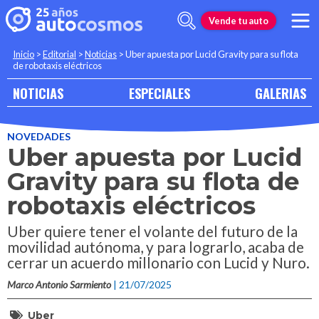
Vende tu auto
Inicio
>
Editorial
>
Noticias
>
Uber apuesta por Lucid Gravity para su flota
de robotaxis eléctricos
NOTICIAS
ESPECIALES
GALERIAS
NOVEDADES
Uber apuesta por Lucid
Gravity para su flota de
robotaxis eléctricos
Uber quiere tener el volante del futuro de la
movilidad autónoma, y para lograrlo, acaba de
cerrar un acuerdo millonario con Lucid y Nuro.
Marco Antonio Sarmiento
| 21/07/2025
Uber