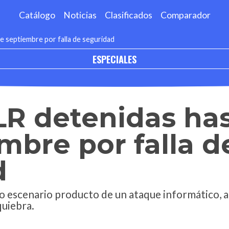
Catálogo
Noticias
Clasificados
Comparador
de septiembre por falla de seguridad
ESPECIALES
LR detenidas has
mbre por falla d
d
o escenario producto de un ataque informático, a
quiebra.