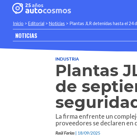
Inicio
>
Editorial
>
Noticias
>
Plantas JLR detenidas hasta el 24 
NOTICIAS
INDUSTRIA
Plantas J
de septie
segurida
La firma enfrente un complej
proveedores se declaren en 
Raúl Farías
| 18/09/2025