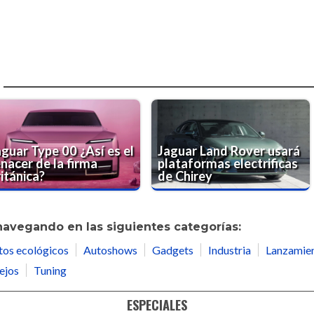
a
aguar Type 00 ¿Así es el
Jaguar Land Rover usará
nacer de la firma
plataformas electrificas
itánica?
de Chirey
navegando en las siguientes categorías:
tos ecológicos
Autoshows
Gadgets
Industria
Lanzamie
ejos
Tuning
ESPECIALES