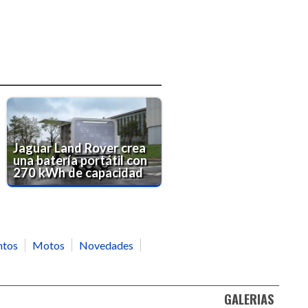
Jaguar Land Rover crea
una batería portátil con
270 kWh de capacidad
ntos
Motos
Novedades
GALERIAS