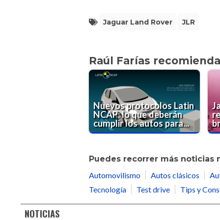
Jaguar Land Rover
JLR
Raúl Farías recomiend
Nuevos protocolos Latin
J
NCAP: lo que deberán
re
cumplir los autos para...
br
Puedes recorrer más noticias 
Automovilismo
Autos clásicos
Au
Tecnología
Test drive
Tips y Cons
NOTICIAS