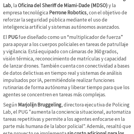
Lab
, la
Oficina del Sheriff de Miami-Dade (MDSO)
y la
empresa tecnológica
Perrone Robotics
, con el objetivo de
reforzar la seguridad pública mediante el uso de
inteligencia artificial y sistemas autónomos avanzados.
El
PUG
fue diseñado como un “multiplicador de fuerza”
para apoyar a los cuerpos policiales en tareas de patrullaje
y vigilancia. Está equipado con cámaras de 360 grados,
visión térmica, reconocimiento de matrículas y capacidad
de lanzar drones. También cuenta con conectividad a bases
de datos delictivas en tiempo real y sistemas de análisis
impulsados por IA, permitiéndole realizar funciones
rutinarias de forma autónoma y liberar tiempo para que los
agentes se concentren en tareas más complejas.
Según
Marjolijn Bruggeling
, directora ejecutiva de Policing
Lab, el PUG "aumenta la conciencia situacional, automatiza
tareas repetitivas y permite a los agentes enfocarse en la
parte más humana de la labor policial". Además, resaltó que
este proyecto se implementa
sin costo adicional para los