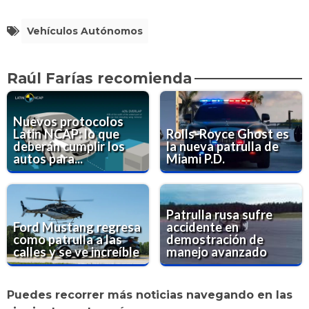
Vehículos Autónomos
Raúl Farías recomienda
Nuevos protocolos
Latin NCAP: lo que
Rolls-Royce Ghost es
deberán cumplir los
la nueva patrulla de
autos para...
Miami P.D.
Patrulla rusa sufre
Ford Mustang regresa
accidente en
como patrulla a las
demostración de
calles y se ve increíble
manejo avanzado
Puedes recorrer más noticias navegando en las