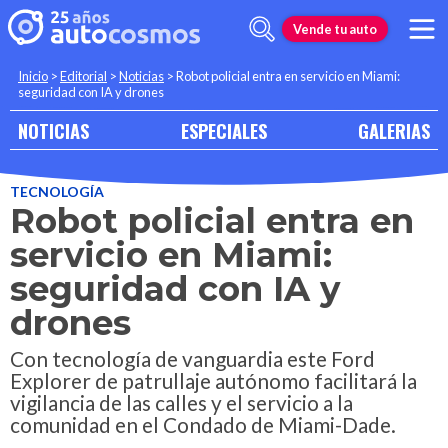
Vende tu auto
Inicio
>
Editorial
>
Noticias
>
Robot policial entra en servicio en Miami:
seguridad con IA y drones
NOTICIAS
ESPECIALES
GALERIAS
TECNOLOGÍA
Robot policial entra en
servicio en Miami:
seguridad con IA y
drones
Con tecnología de vanguardia este Ford
Explorer de patrullaje autónomo facilitará la
vigilancia de las calles y el servicio a la
comunidad en el Condado de Miami-Dade.