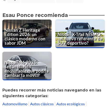
Esau Ponce recomienda
Nissan Z Heritage
Edition 2026: un
Nissan X-Trail NISMO:
clásico moderno con
¿el nuevo referente de
sabor JDM
SUV deportivo?
Nissan N6 2026:
sedán híbrido
enchufable que podría
cambiar la movi...
Puedes recorrer más noticias navegando en las
siguientes categorías:
Automovilismo
Autos clásicos
Autos ecológicos