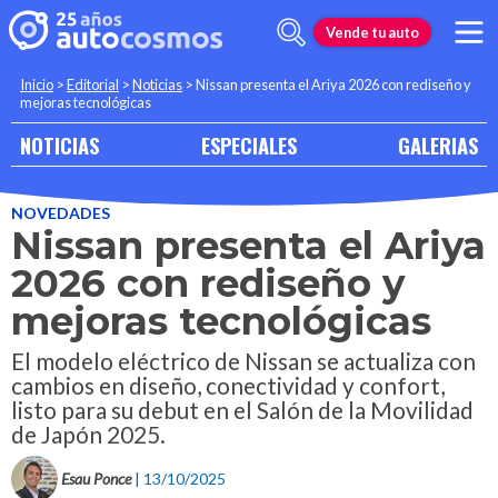
Vende tu auto
Inicio
>
Editorial
>
Noticias
>
Nissan presenta el Ariya 2026 con rediseño y
mejoras tecnológicas
NOTICIAS
ESPECIALES
GALERIAS
NOVEDADES
Nissan presenta el Ariya
2026 con rediseño y
mejoras tecnológicas
El modelo eléctrico de Nissan se actualiza con
cambios en diseño, conectividad y confort,
listo para su debut en el Salón de la Movilidad
de Japón 2025.
Esau Ponce
| 13/10/2025