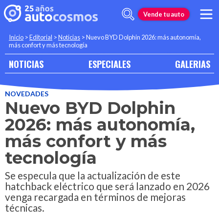
Vende tu auto
Inicio
>
Editorial
>
Noticias
>
Nuevo BYD Dolphin 2026: más autonomía,
más confort y más tecnología
NOTICIAS
ESPECIALES
GALERIAS
NOVEDADES
Nuevo BYD Dolphin
2026: más autonomía,
más confort y más
tecnología
Se especula que la actualización de este
hatchback eléctrico que será lanzado en 2026
venga recargada en términos de mejoras
técnicas.