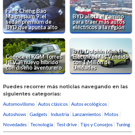
Fang Cheng Bao
Magnesium 9: el
BYD alista el camino
sedán premium de
para traer más autos
BYD que apunta alto
eléctricos a la región
BYD Dolphin Mini: El
Conoce el KGM Torres
Eléctrico Más Vendido
HEV, el nuevo híbrido
con 1 Millón de
con diseño aventurero
Unidades
Puedes recorrer más noticias navegando en las
siguientes categorías:
Automovilismo
Autos clásicos
Autos ecológicos
Autoshows
Gadgets
Industria
Lanzamientos
Motos
Novedades
Tecnología
Test drive
Tips y Consejos
Tuning