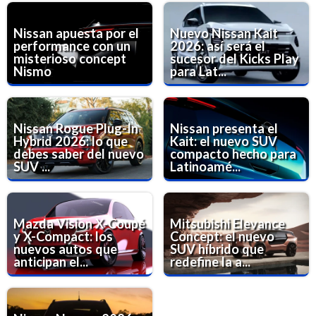
Nissan apuesta por el
Nuevo Nissan Kait
performance con un
2026: así será el
misterioso concept
sucesor del Kicks Play
Nismo
para Lat...
Nissan Rogue Plug-In
Nissan presenta el
Hybrid 2026: lo que
Kait: el nuevo SUV
debes saber del nuevo
compacto hecho para
SUV ...
Latinoamé...
Mazda Vision X-Coupé
Mitsubishi Elevance
y X-Compact: los
Concept: el nuevo
nuevos autos que
SUV híbrido que
anticipan el...
redefine la a...