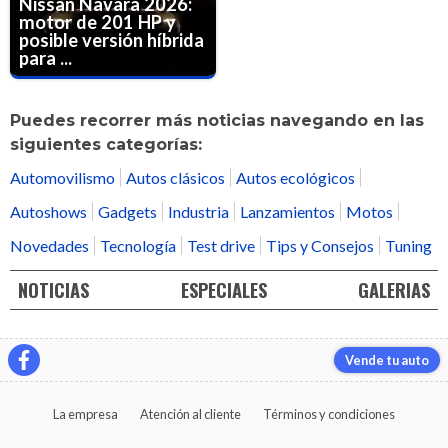
Nissan Navara 2026:
motor de 201 HP y
posible versión híbrida
para ...
Puedes recorrer más noticias navegando en las
siguientes categorías:
Automovilismo
Autos clásicos
Autos ecológicos
Autoshows
Gadgets
Industria
Lanzamientos
Motos
Novedades
Tecnología
Test drive
Tips y Consejos
Tuning
NOTICIAS
ESPECIALES
GALERIAS
Vende tu auto
La empresa
Atención al cliente
Términos y condiciones