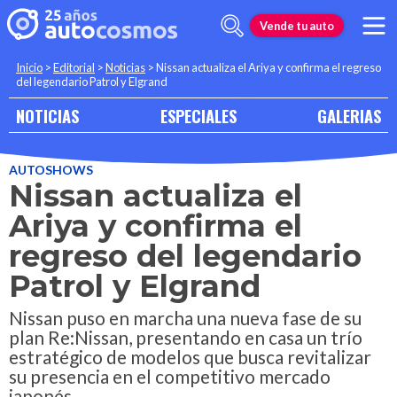
Vende tu auto
Inicio
>
Editorial
>
Noticias
>
Nissan actualiza el Ariya y confirma el regreso
del legendario Patrol y Elgrand
NOTICIAS
ESPECIALES
GALERIAS
AUTOSHOWS
Nissan actualiza el
Ariya y confirma el
regreso del legendario
Patrol y Elgrand
Nissan puso en marcha una nueva fase de su
plan Re:Nissan, presentando en casa un trío
estratégico de modelos que busca revitalizar
su presencia en el competitivo mercado
japonés.