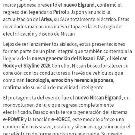
marca japonesa presentó el
nuevo Elgrand
, confirmó el
regreso del legendario
Patrol
a Japón y anunció la
actualización del
Ariya
, su SUV totalmente eléctrico. Estas
novedades marcan una nueva etapa en la estrategia de
electrificación y diseño de Nissan.
Lejos de ser lanzamientos aislados, estas presentaciones
forman parte de un plan integral que también contempla la
llegada de la
nueva generación del Nissan LEAF
, el
Kei car
Roox
y el
Skyline 2026
. Con ello, Nissan busca fortalecer su
conexión con los conductores a través de vehículos que
combinan
tecnología, emoción y herencia japonesa
,
reafirmando su visión de movilidad inteligente.
El protagonista del evento fue el
nuevo Nissan Elgrand
, un
monovolumen de lujo que regresa completamente
electrificado. Basado en la tercera generación del sistema
e-POWER
y la tracción
e-4ORCE
, este modelo ofrece una
conducción más suave, estable y silenciosa, gestionando el
par eléctrico de forma precisa en cada rueda. Su diseño