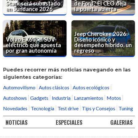
Stark será subastado
de Ford? El CEO deja
en Sundance 2026
la puerta abierta
Jeep Cherokee 2026:
Volvo EX60: el SUV
Diseño icónico y
eléctrico que apuesta
desempeño híbrido, un
por gran autonomía
regreso ...
Puedes recorrer más noticias navegando en las
siguientes categorías:
Automovilismo
Autos clásicos
Autos ecológicos
Autoshows
Gadgets
Industria
Lanzamientos
Motos
Novedades
Tecnología
Test drive
Tips y Consejos
Tuning
NOTICIAS
ESPECIALES
GALERIAS