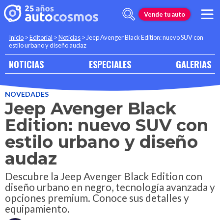
Vende tu auto
Inicio
>
Editorial
>
Noticias
>
Jeep Avenger Black Edition: nuevo SUV con
estilo urbano y diseño audaz
NOTICIAS
ESPECIALES
GALERIAS
NOVEDADES
Jeep Avenger Black
Edition: nuevo SUV con
estilo urbano y diseño
audaz
Descubre la Jeep Avenger Black Edition con
diseño urbano en negro, tecnología avanzada y
opciones premium. Conoce sus detalles y
equipamiento.