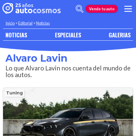
Vende tu auto
Inicio
>
Editorial
>
Noticias
NOTICIAS
ESPECIALES
GALERIAS
Alvaro Lavin
Lo que Alvaro Lavin nos cuenta del mundo de
los autos.
Tuning