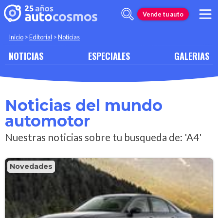
Vende tu auto
Inicio
>
Editorial
>
Noticias
NOTICIAS
ESPECIALES
GALERIAS
Noticias del mundo
automotor
Nuestras noticias sobre tu busqueda de: 'A4'
Novedades