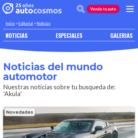
Vende tu auto
Inicio
>
Editorial
>
Noticias
NOTICIAS
ESPECIALES
GALERIAS
Noticias del mundo
automotor
Nuestras noticias sobre tu busqueda de:
'Akula'
Novedades