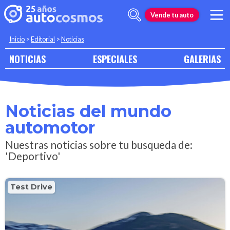
Vende tu auto
Inicio
>
Editorial
>
Noticias
NOTICIAS
ESPECIALES
GALERIAS
Noticias del mundo
automotor
Nuestras noticias sobre tu busqueda de:
'Deportivo'
Test Drive