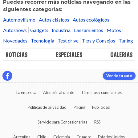
Puedes recorrer más noticias navegando en las
siguientes categorías:
Automovilismo
Autos clásicos
Autos ecológicos
Autoshows
Gadgets
Industria
Lanzamientos
Motos
Novedades
Tecnología
Test drive
Tips y Consejos
Tuning
NOTICIAS
ESPECIALES
GALERIAS
Vende tu auto
La empresa
Atención al cliente
Términos y condiciones
Políticas de privacidad
Pricing
Publicidad
Servicio para Concesionarias
RSS
Argentina
Chile
Colombia
Ecuador
Estados Unidos