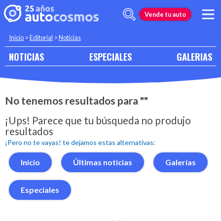
Vende tu auto
Inicio
>
Editorial
>
Noticias
NOTICIAS
ESPECIALES
GALERIAS
No tenemos resultados para ""
¡Ups! Parece que tu búsqueda no produjo
resultados
¡Pero no te vayas! te dejamos estas alternativas:
Inicio
Últimas noticias
Galerías
Especiales