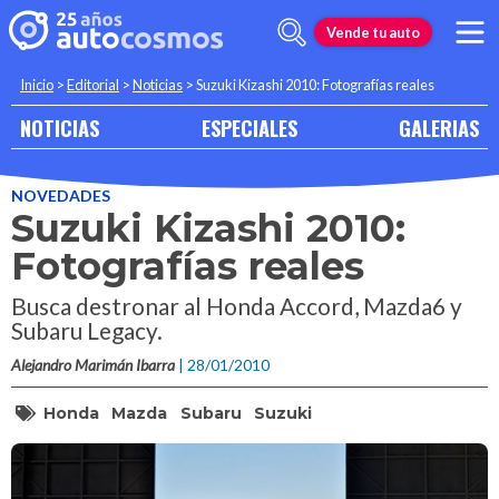
Vende tu auto
Inicio
>
Editorial
>
Noticias
>
Suzuki Kizashi 2010: Fotografías reales
NOTICIAS
ESPECIALES
GALERIAS
NOVEDADES
Suzuki Kizashi 2010:
Fotografías reales
Busca destronar al Honda Accord, Mazda6 y
Subaru Legacy.
Alejandro Marimán Ibarra
| 28/01/2010
Honda
Mazda
Subaru
Suzuki