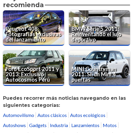
recomienda
Peugeot 408:
BMW Serie 5 2011:
Fotografías exclusivas
Reinventando el lujo
del lanzamiento
deportivo
Ford EcoSport 2011 y
MINI Countryman
2013: Exclusivo
2011: Sí, un Mini 4
Autocosmos Perú
puertas
Puedes recorrer más noticias navegando en las
siguientes categorías:
Automovilismo
Autos clásicos
Autos ecológicos
Autoshows
Gadgets
Industria
Lanzamientos
Motos