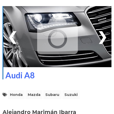
❮
❯
Audi A8
Honda
Mazda
Subaru
Suzuki
Alejandro Marimán Ibarra