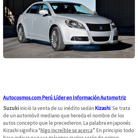
Autocosmos.com Perú Líder en Información Automotriz
Suzuki
inició la venta de su inédito sedán
Kizashi
. Se trata
de un automóvil mediano que hereda el nombre de los
autos concepto que le precedieron. La palabra en japonés
Kizashi significa “
Algo increíble se acerca
”. En principio todo
hace indicar que sus máximos rivales serán de origen