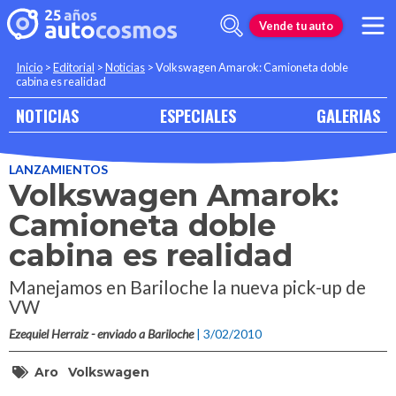
Vende tu auto
Inicio
>
Editorial
>
Noticias
>
Volkswagen Amarok: Camioneta doble
cabina es realidad
NOTICIAS
ESPECIALES
GALERIAS
LANZAMIENTOS
Volkswagen Amarok:
Camioneta doble
cabina es realidad
Manejamos en Bariloche la nueva pick-up de
VW
Ezequiel Herraiz - enviado a Bariloche
| 3/02/2010
Aro
Volkswagen