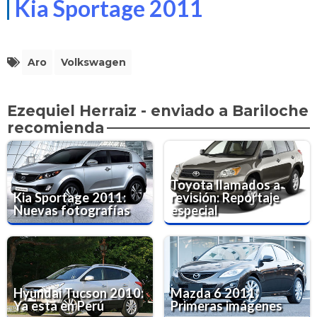
Kia Sportage 2011
Aro
Volkswagen
Ezequiel Herraiz - enviado a Bariloche
recomienda
Toyota llamados a
Kia Sportage 2011:
revisión: Reportaje
Nuevas fotografías
especial
Hyundai Tucson 2010:
Mazda 6 2011:
Ya está en Perú
Primeras imágenes