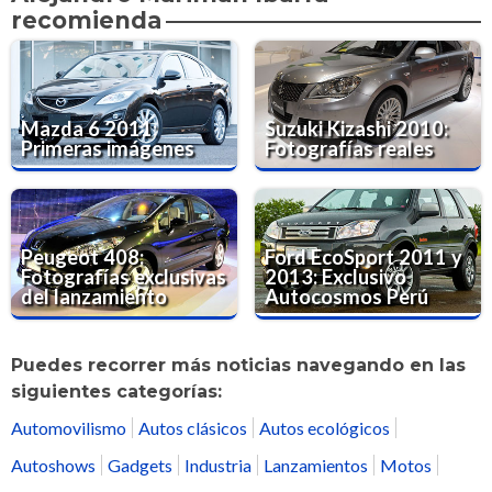
recomienda
Mazda 6 2011:
Suzuki Kizashi 2010:
Primeras imágenes
Fotografías reales
Peugeot 408:
Ford EcoSport 2011 y
Fotografías exclusivas
2013: Exclusivo
del lanzamiento
Autocosmos Perú
Puedes recorrer más noticias navegando en las
siguientes categorías:
Automovilismo
Autos clásicos
Autos ecológicos
Autoshows
Gadgets
Industria
Lanzamientos
Motos