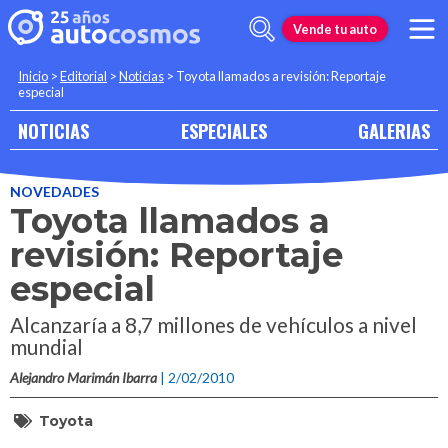
Vende tu auto
Inicio
>
Editorial
>
Noticias
>
Toyota llamados a revisión: Reportaje
especial
NOTICIAS
ESPECIALES
GALERIAS
NOVEDADES
Toyota llamados a
revisión: Reportaje
especial
Alcanzaría a 8,7 millones de vehículos a nivel
mundial
Alejandro Marimán Ibarra
| 2/02/2010
Toyota