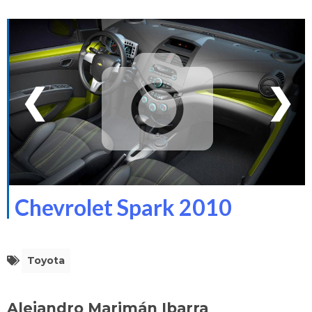
❮
❯
Chevrolet Spark 2010
Toyota
Alejandro Marimán Ibarra