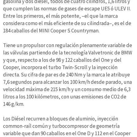
gasolina y dos diésel, todos de cuatro cilindros, 1,6 litros y
que cumplen las normas de gases de escape UE5 ó ULEV II.
Entre los primeros, el más potente, –el que la marca
conside­ra como el más eficiente de su cilindrada–, es el de
184 caballos del MINI Cooper S Countryman.
Tiene un propulsor con regulación plenamente variable de
las válvulas partiendo de la tecnología Valvetronic de BMW
y que, respecto a los de 98 y 122 caballos del One y del
Cooper, incorpora el turbo Twin-Scroll y la inyección
directa. Su cifra de par es de 240 Nm y la marca le atribuye
7,6 segundos para alcanzar los 100 km/h desde para­do, una
velocidad máxi­ma de 215 km/h y un con­sumo medio de 6,3
litros a los 100 kilómetros, con unas emisiones de CO2 de
146 g/km.
Los Diésel recurren a bloques de alu­minio, inyección
common-raíl común y turbocompresor de geometría
variable que dan 90 caballos en el One D y 112 en el Cooper