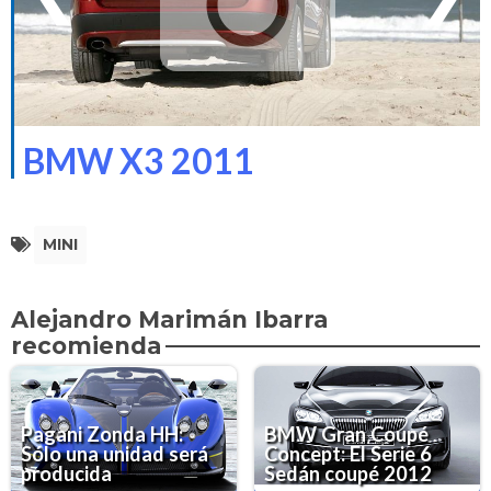
BMW X3 2011
MINI
Alejandro Marimán Ibarra
recomienda
Pagani Zonda HH:
BMW Gran Coupé
Sólo una unidad será
Concept: El Serie 6
producida
Sedán coupé 2012