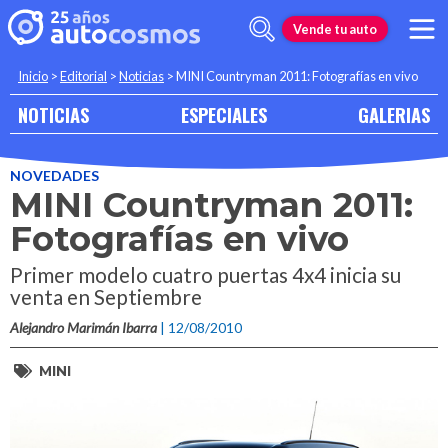
Vende tu auto
Inicio
>
Editorial
>
Noticias
>
MINI Countryman 2011: Fotografías en vivo
NOTICIAS
ESPECIALES
GALERIAS
NOVEDADES
MINI Countryman 2011:
Fotografías en vivo
Primer modelo cuatro puertas 4x4 inicia su
venta en Septiembre
Alejandro Marimán Ibarra
| 12/08/2010
MINI