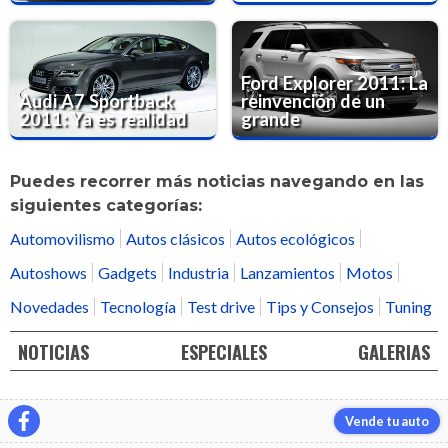
Ford Explorer 2011: La
Audi A7 Sportback
reinvención de un
2011: Ya es realidad
grande
Puedes recorrer más noticias navegando en las
siguientes categorías:
Automovilismo
Autos clásicos
Autos ecológicos
Autoshows
Gadgets
Industria
Lanzamientos
Motos
Novedades
Tecnología
Test drive
Tips y Consejos
Tuning
NOTICIAS
ESPECIALES
GALERIAS
Vende tu auto