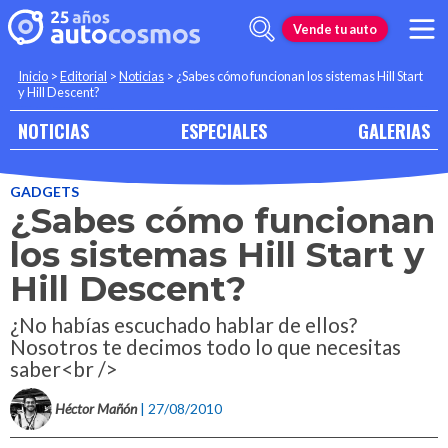
Vende tu auto
Inicio
>
Editorial
>
Noticias
>
¿Sabes cómo funcionan los sistemas Hill Start
y Hill Descent?
NOTICIAS
ESPECIALES
GALERIAS
GADGETS
¿Sabes cómo funcionan
los sistemas Hill Start y
Hill Descent?
¿No habías escuchado hablar de ellos?
Nosotros te decimos todo lo que necesitas
saber<br />
Héctor Mañón
| 27/08/2010