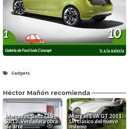
10
1
Galería de Ford Iosis Concept
Ir a la galería
Gadgets
Héctor Mañón recomienda
Mercedes-Benz CLS
Morgan EVA GT 2011:
2012: Verdadera obra
Un clásico del nuevo
de arte
milenio