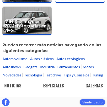
MINI Countryman
2011: Fotografías en
vivo
Puedes recorrer más noticias navegando en las
siguientes categorías:
Automovilismo
Autos clásicos
Autos ecológicos
Autoshows
Gadgets
Industria
Lanzamientos
Motos
Novedades
Tecnología
Test drive
Tips y Consejos
Tuning
NOTICIAS
ESPECIALES
GALERIAS
Vende tu auto