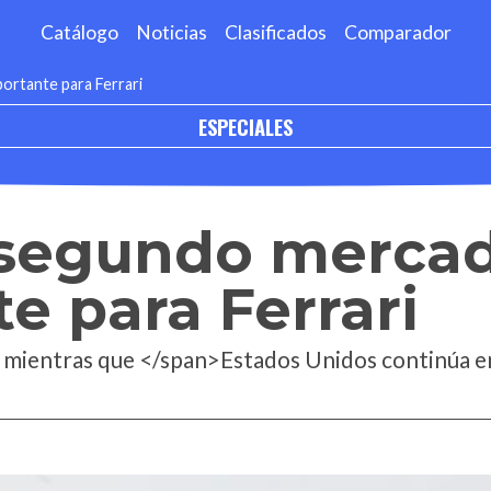
Catálogo
Noticias
Clasificados
Comparador
ortante para Ferrari
ESPECIALES
l segundo merca
e para Ferrari
mientras que </span>Estados Unidos continúa en 