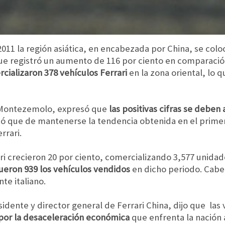
011 la región asiática, en encabezada por China, se co
ue registró un aumento de 116 por ciento en comparació
cializaron 378 vehículos Ferrari
en la zona oriental, lo 
i Montezemolo, expresó que
las positivas cifras se deben 
ió que de mantenerse la tendencia obtenida en el primer
rrari.
rari crecieron 20 por ciento, comercializando 3,577 unida
ueron 939 los vehículos vendidos
en dicho periodo. Cabe
te italiano.
idente y director general de Ferrari China, dijo que las
por la desaceleración económica
que enfrenta la nación a