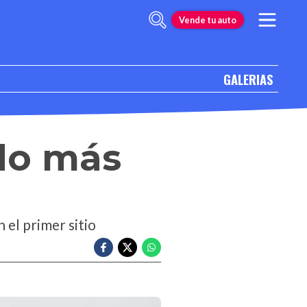
Vende tu auto
GALERIAS
do más
el primer sitio