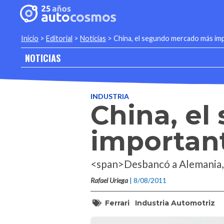
Inicio
>
Editorial
>
Noticias
>
China, el segundo mercado más imp
NOTICIAS
INDUSTRIA
China, e
important
<span>Desbancó a Alemania, 
Rafael Uriega
| 8/08/2011
Ferrari
Industria Automotriz