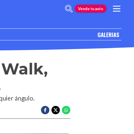
Vende tu auto
GALERIAS
 Walk,
t
quier ángulo.