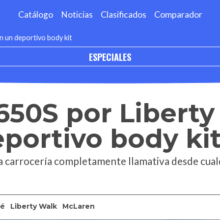
Catálogo
Noticias
Clasificados
Comparador
n un deportivo body kit
ESPECIALES
50S por Liberty
portivo body ki
a carrocería completamente llamativa desde cual
é
Liberty Walk
McLaren