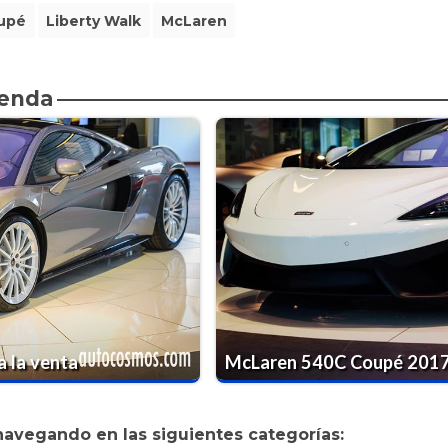
upé
Liberty Walk
McLaren
ienda
 la venta
McLaren 540C Coupé 2017
navegando en las siguientes categorías: