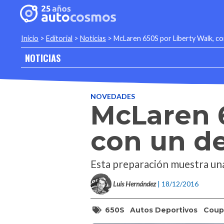
Inicio
>
Editorial
>
Noticias
>
McLaren 650S por Liberty Walk, co
NOTICIAS
NOVEDADES
McLaren 6
con un de
Esta preparación muestra un
Luis Hernández
| 18/12/2016
650S
Autos Deportivos
Coup