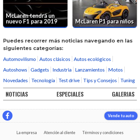
McLaren tendrá un
nuevo F1 para 2019
McLaren P1 para niños
Puedes recorrer más noticias navegando en las
siguientes categorías:
Automovilismo
Autos clásicos
Autos ecológicos
Autoshows
Gadgets
Industria
Lanzamientos
Motos
Novedades
Tecnología
Test drive
Tips y Consejos
Tuning
NOTICIAS
ESPECIALES
GALERIAS
Vende tu auto
La empresa
Atención al cliente
Términos y condiciones