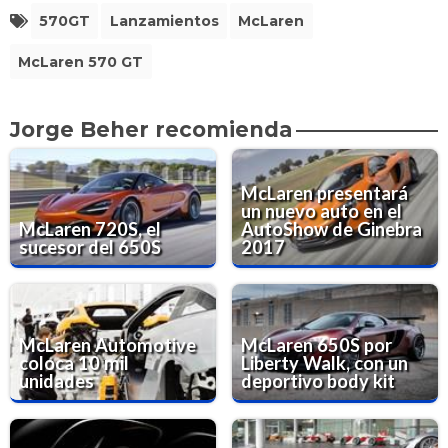
570GT
Lanzamientos
McLaren
McLaren 570 GT
Jorge Beher recomienda
McLaren presentará
un nuevo auto en el
McLaren 720S, el
AutoShow de Ginebra
sucesor del 650S
2017
McLaren Automotive
McLaren 650S por
coloca 10 mil
Liberty Walk, con un
unidades
deportivo body kit