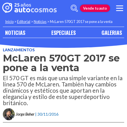
Vende tu auto
Inicio
>
Editorial
>
Noticias
>
McLaren 570GT 2017 se pone a la venta
NOTICIAS
ESPECIALES
GALERIAS
LANZAMIENTOS
McLaren 570GT 2017 se
pone a la venta
El 570 GT es más que una simple variante en la
linea 570 de McLaren. También hay cambios
dinámicos y estéticos que aportan en la
elegancia y estilo de este superdeportivo
británico.
Jorge Beher
| 30/11/2016