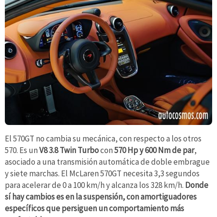
El 570GT no cambia su mecánica, con respecto a los otros
570. Es un
V8 3.8 Twin Turbo
con
570 Hp y 600 Nm de par
,
asociado a una transmisión automática de doble embrague
y siete marchas. El McLaren 570GT necesita 3,3 segundos
para acelerar de 0 a 100 km/h y alcanza los 328 km/h.
Donde
sí hay cambios es en la suspensión, con amortiguadores
específicos que persiguen un comportamiento más