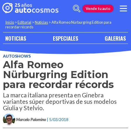
Vende tu auto
Inicio
>
Editorial
>
Noticias
>
Alfa Romeo Nürburgring Edition para
recordar récords
NOTICIAS
ESPECIALES
GALERIAS
AUTOSHOWS
Alfa Romeo
Nürburgring Edition
para recordar récords
La marca italiana presenta en Ginebra
variantes súper deportivas de sus modelos
Giulia y Stelvio.
Marcelo Palomino
| 5/03/2018