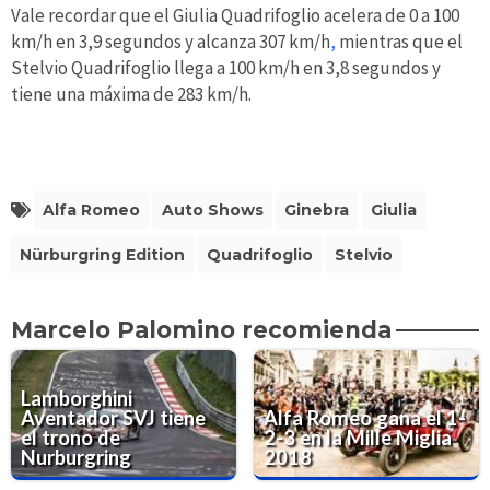
Vale recordar que el Giulia Quadrifoglio acelera de 0 a 100
km/h en 3,9 segundos y alcanza 307 km/h
,
mientras que el
Stelvio Quadrifoglio llega a 100 km/h en 3,8 segundos y
tiene una máxima de 283 km/h.
Alfa Romeo
Auto Shows
Ginebra
Giulia
Nürburgring Edition
Quadrifoglio
Stelvio
Marcelo Palomino recomienda
Lamborghini
Aventador SVJ tiene
Alfa Romeo gana el 1-
el trono de
2-3 en la Mille Miglia
Nurburgring
2018