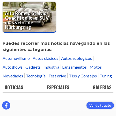
Alfa Romeo Stelvio
Quadrifoglio, el SUV
más veloz de
Nürburgring
Puedes recorrer más noticias navegando en las
siguientes categorías:
Automovilismo
Autos clásicos
Autos ecológicos
Autoshows
Gadgets
Industria
Lanzamientos
Motos
Novedades
Tecnología
Test drive
Tips y Consejos
Tuning
NOTICIAS
ESPECIALES
GALERIAS
Vende tu auto