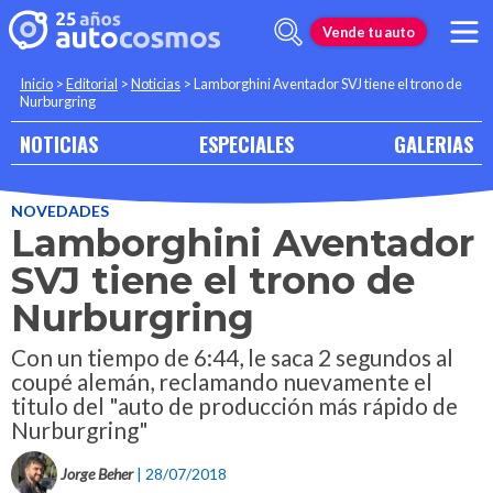
Vende tu auto
Inicio
>
Editorial
>
Noticias
>
Lamborghini Aventador SVJ tiene el trono de
Nurburgring
NOTICIAS
ESPECIALES
GALERIAS
NOVEDADES
Lamborghini Aventador
SVJ tiene el trono de
Nurburgring
Con un tiempo de 6:44, le saca 2 segundos al
coupé alemán, reclamando nuevamente el
titulo del "auto de producción más rápido de
Nurburgring"
Jorge Beher
| 28/07/2018