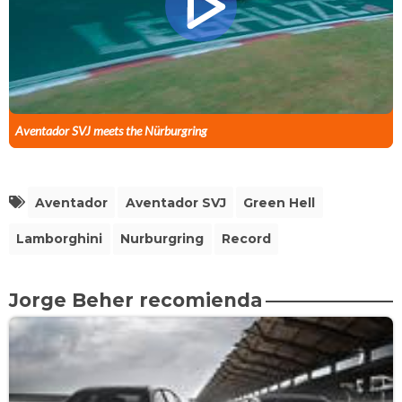
Aventador SVJ meets the Nürburgring
Aventador
Aventador SVJ
Green Hell
Lamborghini
Nurburgring
Record
Jorge Beher recomienda