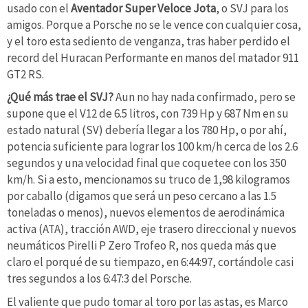
usado con el
Aventador Super Veloce Jota
, o SVJ para los
amigos. Porque a Porsche no se le vence con cualquier cosa,
y el toro esta sediento de venganza, tras haber perdido el
record del Huracan Performante en manos del matador 911
GT2 RS.
¿Qué más trae el SVJ?
Aun no hay nada confirmado, pero se
supone que el V12 de 6.5 litros, con 739 Hp y 687 Nm en su
estado natural (SV) debería llegar a los 780 Hp, o por ahí,
potencia suficiente para lograr los 100 km/h cerca de los 2.6
segundos y una velocidad final que coquetee con los 350
km/h. Si a esto, mencionamos su truco de 1,98 kilogramos
por caballo (digamos que será un peso cercano a las 1.5
toneladas o menos), nuevos elementos de aerodinámica
activa (ATA), tracción AWD, eje trasero direccional y nuevos
neumáticos Pirelli P Zero Trofeo R, nos queda más que
claro el porqué de su tiempazo, en 6:44:97, cortándole casi
tres segundos a los 6:47:3 del Porsche.
El valiente que pudo tomar al toro por las astas, es Marco