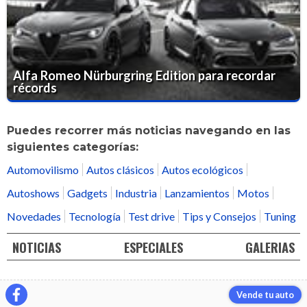
Alfa Romeo Nürburgring Edition para recordar
récords
Puedes recorrer más noticias navegando en las
siguientes categorías:
Automovilismo
Autos clásicos
Autos ecológicos
Autoshows
Gadgets
Industria
Lanzamientos
Motos
Novedades
Tecnología
Test drive
Tips y Consejos
Tuning
NOTICIAS
ESPECIALES
GALERIAS
Vende tu auto