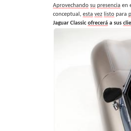
A
provechando
su
presencia
en 
conceptual,
esta
vez
listo
para
Jaguar Classic
ofrecerá
a sus
cli