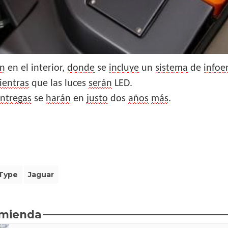
án
en el interior,
donde
se
incluye
un
sistema
de
infoe
ientras
que las luces
serán
LED.
ntregas
se
harán
en
justo
dos
años
más
.
-Type
Jaguar
omienda