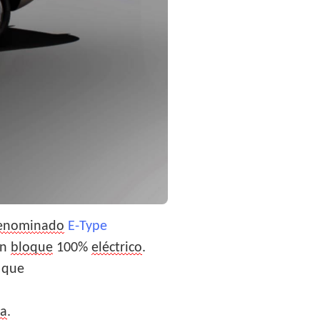
enominado
E-Type
n
bloque
100%
eléctrico
.
l que
a
.