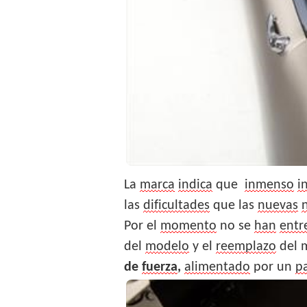
La
marca
indica
que
inmenso
i
las
dificultades
que
las
nuevas
Por el
momento
no se
han
entr
del
modelo
y el
reemplazo
del 
de
fuerza
,
alimentado
por un
p