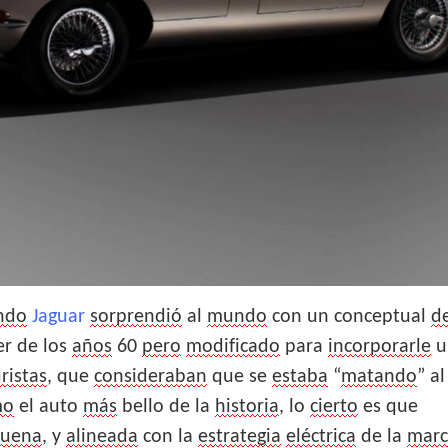
ndo
Jaguar
sorprendió
al
mundo
con un conceptual
d
r de los
años
60
pero
modificado
para
incorporarle
u
ristas
, que
consideraban
que se
estaba
“
matando
” a
mo
el auto
más
bello de la
historia
, lo
cierto
es que
uena
, y
alineada
con la
estrategia
eléctrica
de la
marc