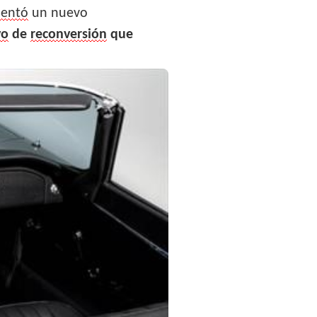
sentó
un nuevo
vo
de
reconversión
que