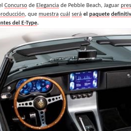
el
Concurso
de
Elegancia
de Pebble Beach, Jaguar
pre
producción
, que
muestra
cuál
será
el
paquete
definiti
entes del E-Type
.