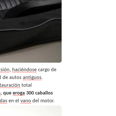
isión
,
haciéndose
cargo de
 de autos
antiguos
.
tauración
total
o
, que
eroga
300 caballos
adas
en el
vano
del motor.