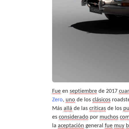
Fue
en
septiembre
de 2017
cua
Zero
,
uno
de los
clásicos
roadste
Más
allá
de las
críticas
de los
pu
es
considerado
por
muchos
co
la
aceptación
general
fue
muy
b