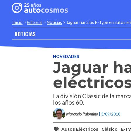
Inicio
>
Editorial
>
Noticias
>
Jaguar hará los E-Type en autos el
NOTICIAS
NOVEDADES
Jaguar ha
eléctrico
La división Classic de la ma
los años 60.
Marcxelo Palomino
| 3/09/2018
Autos Eléctricos
Clásico
E-T