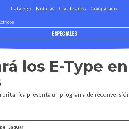
Catálogo
Noticias
Clasificados
Comparador
éctricos
ESPECIALES
rá los E-Type en
s
rca británica presenta un programa de reconversió
ype
Jaguar