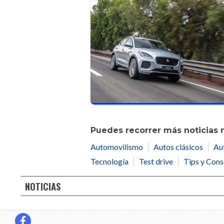
Puedes recorrer más noticias 
Automovilismo
Autos clásicos
Au
Tecnología
Test drive
Tips y Cons
NOTICIAS