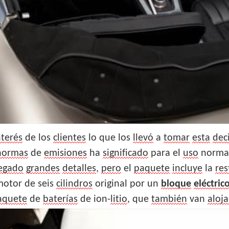
nterés
de los
clientes
lo que los
llevó
a
tomar
esta
dec
normas
de
emisiones
ha
significado
para el
uso
normal
egado
grandes
detalles
,
pero
el
paquete
incluye
la
res
motor de seis
cilindros
original por un
bloque
eléctric
aquete
de
baterías
de ion-
litio
, que
también
van
aloj