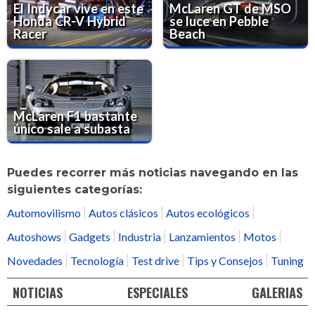
El Indycar vive en este
McLaren GT de MSO
Honda CR-V Hybrid
se luce en Pebble
Racer
Beach
McLaren F1 bastante
único sale a subasta
Puedes recorrer más noticias navegando en las
siguientes categorías:
Automovilismo
Autos clásicos
Autos ecológicos
Autoshows
Gadgets
Industria
Lanzamientos
Motos
Novedades
Tecnología
Test drive
Tips y Consejos
Tuning
NOTICIAS
ESPECIALES
GALERIAS