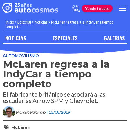
Vende tu auto
Inicio
>
Editorial
>
Noticias
>
McLaren regresa a la IndyCar a tiempo
completo
NOTICIAS
ESPECIALES
GALERIAS
AUTOMOVILISMO
McLaren regresa a la
IndyCar a tiempo
completo
El fabricante británico se asociará a las
escuderías Arrow SPM y Chevrolet.
Marcelo Palomino
| 15/08/2019
McLaren