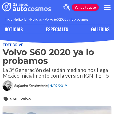
Vende tu auto
Inicio
>
Editorial
>
Noticias
>
Volvo S60 2020 ya lo probamos
NOTICIAS
ESPECIALES
GALERIAS
TEST DRIVE
Volvo S60 2020 ya lo
probamos
La 3ª Generación del sedán mediano nos llega
México inicialmente con la versión IGNITE T5
Alejandro Konstantonis
| 4/09/2019
S60
Volvo