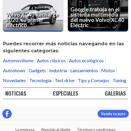
Google trabaja en el
Volvo XC40 Recharge
sistema multimedia
2020, su primer
del nuevo Volvo XC40
eléctrico
Electric
Puedes recorrer más noticias navegando en las
siguientes categorías:
Automovilismo
Autos clásicos
Autos ecológicos
Autoshows
Gadgets
Industria
Lanzamientos
Motos
Novedades
Tecnología
Test drive
Tips y Consejos
Tuning
NOTICIAS
ESPECIALES
GALERIAS
Vende tu auto
La empresa
Atención al cliente
Términos y condiciones