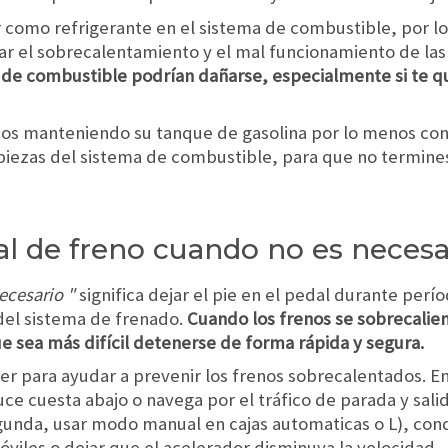
r como refrigerante en el sistema de combustible, por 
ar el sobrecalentamiento y el mal funcionamiento de las
a de combustible podrían dañarse, especialmente si te 
ños manteniendo su tanque de gasolina por lo menos con 
mpiezas del sistema de combustible, para que no termi
dal de freno cuando no es necesa
ecesario "
significa dejar el pie en el pedal durante per
del sistema de frenado.
Cuando los frenos se sobrecalie
e sea más difícil detenerse de forma rápida y segura.
r para ayudar a prevenir los frenos sobrecalentados. En
ce cuesta abajo o navega por el tráfico de parada y sali
unda, usar modo manual en cajas automaticas o L), cond
óviles o dejar que el acelerador disminuya la velocidad.