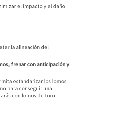
nimizar el impacto y el daño
er la alineación del
mos, frenar con anticipación y
mita estandarizar los lomos
imo para conseguir una
rarás con lomos de toro