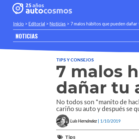
Inicio
>
Editorial
>
Noticias
>
7 malos hábitos que pueden dañar 
NOTICIAS
TIPS Y CONSEJOS
7 malos 
dañar tu 
No todos son "manito de hac
cariño su auto y después se q
Luis Hernández
| 1/10/2019
Tips