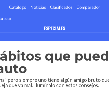
Catálogo
Noticias
Clasificados
Comparador
tu auto
ESPECIALES
hábitos que pue
auto
ha" pero siempre uno tiene algún amigo bruto qu
ueja que va mal. Ilumínalo con estos consejos.