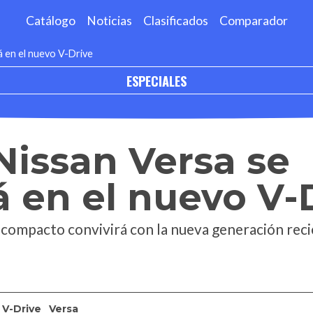
Catálogo
Noticias
Clasificados
Comparador
rá en el nuevo V-Drive
ESPECIALES
 Nissan Versa se
á en el nuevo V-
 compacto convivirá con la nueva generación rec
V-Drive
Versa