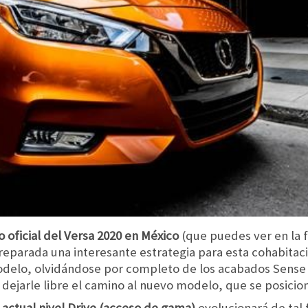
 oficial del Versa 2020 en México
(que puedes ver en la 
eparada una interesante estrategia para esta cohabitaci
modelo, olvidándose por completo de los acabados Sense
e dejarle libre el camino al nuevo modelo, que se posicio
 actual nivel Drive (acceso de gama)
evolucionará de tal 