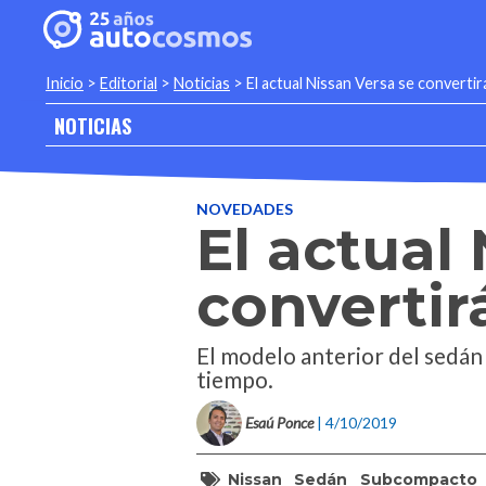
Inicio
>
Editorial
>
Noticias
>
El actual Nissan Versa se converti
NOTICIAS
NOVEDADES
El actual
convertir
El modelo anterior del sedán
tiempo.
Esaú Ponce
| 4/10/2019
Nissan
Sedán
Subcompacto