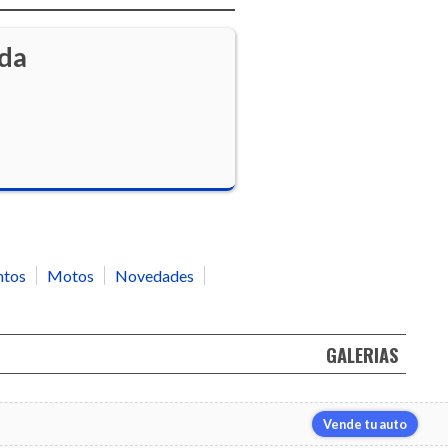
ada
ntos
Motos
Novedades
GALERIAS
Vende tu auto