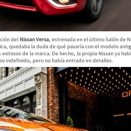
ación del
Nissan Versa
, estrenada en el último Salón de N
a, quedaba la duda de qué pasaría con el modelo antig
s exitosos de la marca. De hecho, la propia Nissan ya ha
o indefinido, pero no había entrado en detalles.