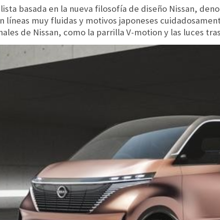
malista basada en la nueva filosofía de diseño Nissan, d
con líneas muy fluidas y motivos japoneses cuidadosamen
les de Nissan, como la parrilla V-motion y las luces tra