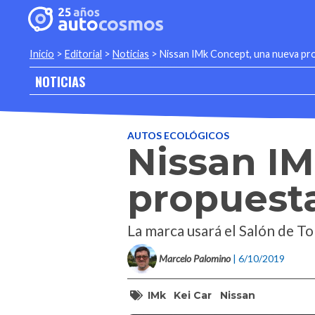
Inicio
>
Editorial
>
Noticias
>
Nissan IMk Concept, una nueva pr
NOTICIAS
AUTOS ECOLÓGICOS
Nissan I
propuesta
La marca usará el Salón de To
Marcelo Palomino
| 6/10/2019
IMk
Kei Car
Nissan