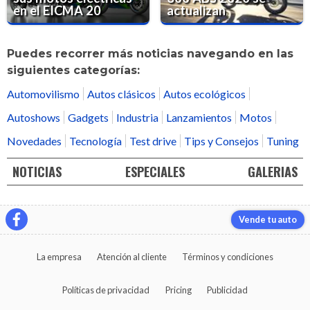
en el EICMA 20
actualizan
Puedes recorrer más noticias navegando en las
siguientes categorías:
Automovilismo
Autos clásicos
Autos ecológicos
Autoshows
Gadgets
Industria
Lanzamientos
Motos
Novedades
Tecnología
Test drive
Tips y Consejos
Tuning
NOTICIAS
ESPECIALES
GALERIAS
Vende tu auto
La empresa
Atención al cliente
Términos y condiciones
Políticas de privacidad
Pricing
Publicidad