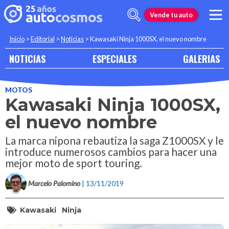
Vende tu auto
Inicio
>
Editorial
>
Noticias
>
Kawasaki Ninja 1000SX, el nuevo nombre
NOTICIAS
ESPECIALES
GALERIAS
MOTOS
Kawasaki Ninja 1000SX,
el nuevo nombre
La marca nipona rebautiza la saga Z1000SX y le
introduce numerosos cambios para hacer una
mejor moto de sport touring.
Marcelo Palomino
| 13/11/2019
Kawasaki
Ninja