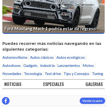
Ford Mustang Mach 1 podría estar de regreso
Puedes recorrer más noticias navegando en las
siguientes categorías:
Automovilismo
Autos clásicos
Autos ecológicos
Autoshows
Gadgets
Industria
Lanzamientos
Motos
Novedades
Tecnología
Test drive
Tips y Consejos
Tuning
NOTICIAS
ESPECIALES
GALERIAS
Vende tu auto