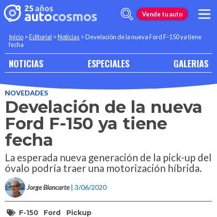
Vende tu auto
Inicio
>
Editorial
>
Noticias
>
Develación de la nueva Ford F-150 ya tiene
fecha
NOTICIAS
ESPECIALES
GALERIAS
NOVEDADES
Develación de la nueva
Ford F-150 ya tiene
fecha
La esperada nueva generación de la pick-up del
óvalo podría traer una motorización híbrida.
Jorge Blancarte
| 3/06/2020
F-150
Ford
Pickup