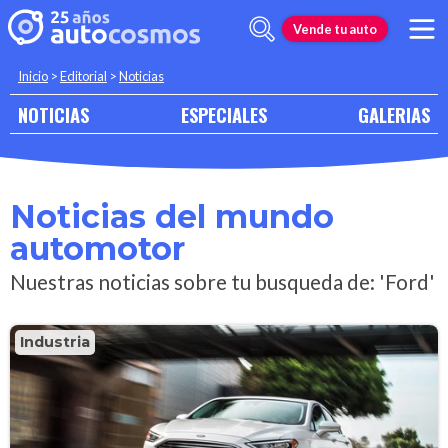
Vende tu auto
Inicio
>
Editorial
>
Noticias
NOTICIAS
ESPECIALES
GALERIAS
Noticias del mundo
automotor
Nuestras noticias sobre tu busqueda de: 'Ford'
Industria