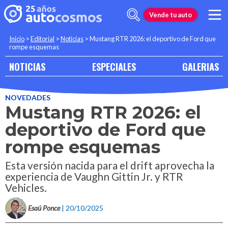
Vende tu auto
Inicio
>
Editorial
>
Noticias
>
Mustang RTR 2026: el deportivo de Ford que
rompe esquemas
NOTICIAS
ESPECIALES
GALERIAS
NOVEDADES
Mustang RTR 2026: el
deportivo de Ford que
rompe esquemas
Esta versión nacida para el drift aprovecha la
experiencia de Vaughn Gittin Jr. y RTR
Vehicles.
Esaú Ponce
| 20/10/2025