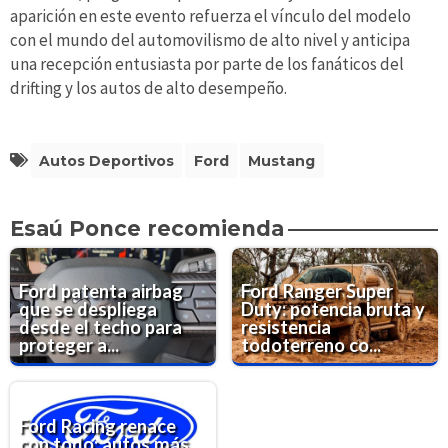
aparición en este evento refuerza el vínculo del modelo
con el mundo del automovilismo de alto nivel y anticipa
una recepción entusiasta por parte de los fanáticos del
drifting y los autos de alto desempeño.
Autos Deportivos
Ford
Mustang
Esaú Ponce recomienda
Ford patenta airbag
Ford Ranger Super
que se despliega
Duty: potencia bruta y
desde el techo para
resistencia
proteger a...
todoterreno co...
Ford Racing renace
con todo: autos más