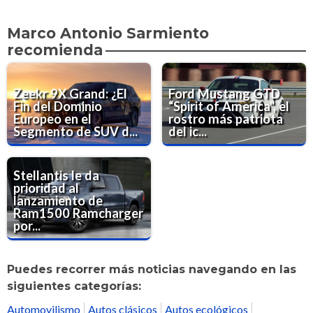
Marco Antonio Sarmiento
recomienda
Zeekr 9X Grand: ¿El
Ford Mustang GTD
Fin del Dominio
“Spirit of America", el
Europeo en el
rostro más patriota
Segmento de SUV d...
del ic...
Stellantis le da
prioridad al
lanzamiento de
Ram1500 Ramcharger
por...
Puedes recorrer más noticias navegando en las
siguientes categorías:
Automovilismo
Autos clásicos
Autos ecológicos