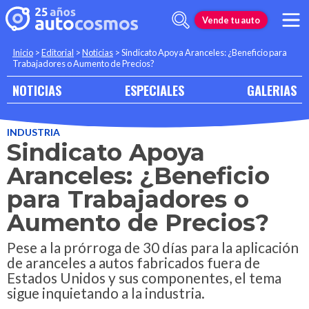
Vende tu auto
Inicio
>
Editorial
>
Noticias
>
Sindicato Apoya Aranceles: ¿Beneficio para
Trabajadores o Aumento de Precios?
NOTICIAS
ESPECIALES
GALERIAS
INDUSTRIA
Sindicato Apoya
Aranceles: ¿Beneficio
para Trabajadores o
Aumento de Precios?
Pese a la prórroga de 30 días para la aplicación
de aranceles a autos fabricados fuera de
Estados Unidos y sus componentes, el tema
sigue inquietando a la industria.