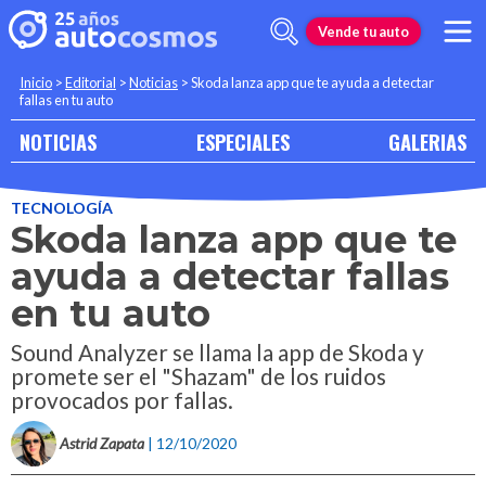
Vende tu auto
Inicio
>
Editorial
>
Noticias
>
Skoda lanza app que te ayuda a detectar
fallas en tu auto
NOTICIAS
ESPECIALES
GALERIAS
TECNOLOGÍA
Skoda lanza app que te
ayuda a detectar fallas
en tu auto
Sound Analyzer se llama la app de Skoda y
promete ser el "Shazam" de los ruidos
provocados por fallas.
Astrid Zapata
| 12/10/2020