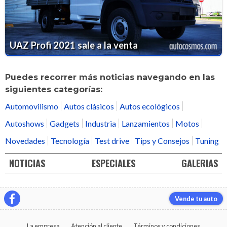
UAZ Profi 2021 sale a la venta
Puedes recorrer más noticias navegando en las
siguientes categorías:
Automovilismo
Autos clásicos
Autos ecológicos
Autoshows
Gadgets
Industria
Lanzamientos
Motos
Novedades
Tecnología
Test drive
Tips y Consejos
Tuning
NOTICIAS
ESPECIALES
GALERIAS
Vende tu auto
La empresa
Atención al cliente
Términos y condiciones