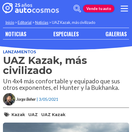
Vende tu auto
Inicio
>
Editorial
>
Noticias
>
UAZ Kazak, más civilizado
NOTICIAS
ESPECIALES
GALERIAS
LANZAMIENTOS
UAZ Kazak, más
civilizado
Un 4x4 más confortable y equipado que sus
otros exponentes, el Hunter y la Bukhanka.
Jorge Beher
| 3/05/2021
Kazak
UAZ
UAZ Kazak