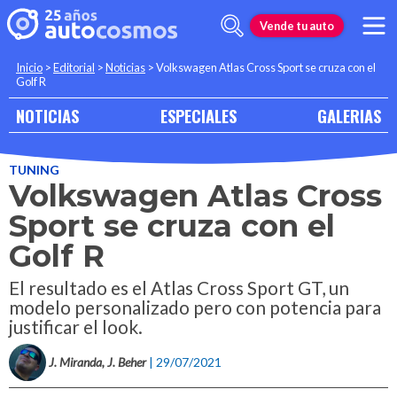
Vende tu auto
Inicio
>
Editorial
>
Noticias
>
Volkswagen Atlas Cross Sport se cruza con el
Golf R
NOTICIAS
ESPECIALES
GALERIAS
TUNING
Volkswagen Atlas Cross
Sport se cruza con el
Golf R
El resultado es el Atlas Cross Sport GT, un
modelo personalizado pero con potencia para
justificar el look.
J. Miranda, J. Beher
| 29/07/2021