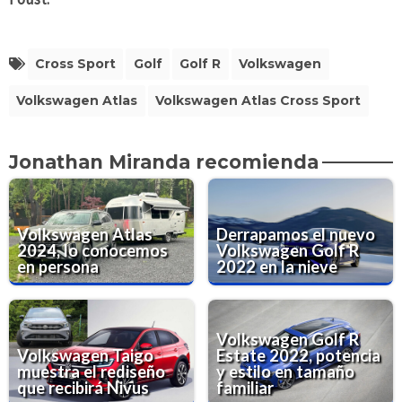
Cross Sport
Golf
Golf R
Volkswagen
Volkswagen Atlas
Volkswagen Atlas Cross Sport
Jonathan Miranda recomienda
Volkswagen Atlas
Derrapamos el nuevo
2024, lo conocemos
Volkswagen Golf R
en persona
2022 en la nieve
Volkswagen Golf R
Volkswagen Taigo
Estate 2022, potencia
muestra el rediseño
y estilo en tamaño
que recibirá Nivus
familiar