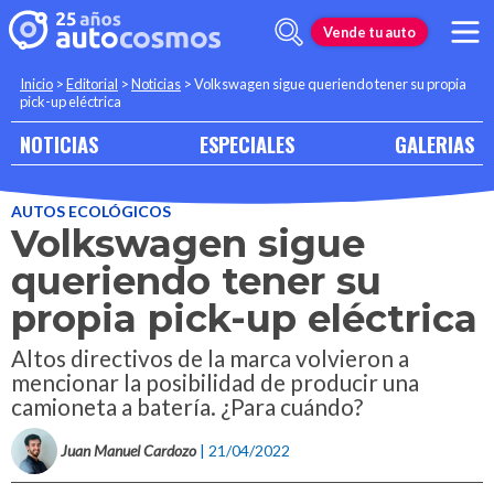
Vende tu auto
Inicio
>
Editorial
>
Noticias
>
Volkswagen sigue queriendo tener su propia
pick-up eléctrica
NOTICIAS
ESPECIALES
GALERIAS
AUTOS ECOLÓGICOS
Volkswagen sigue
queriendo tener su
propia pick-up eléctrica
Altos directivos de la marca volvieron a
mencionar la posibilidad de producir una
camioneta a batería. ¿Para cuándo?
Juan Manuel Cardozo
| 21/04/2022