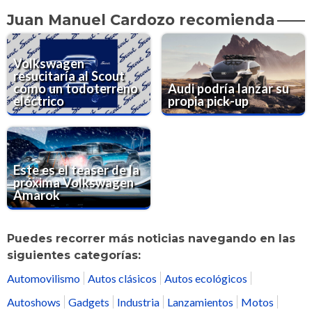
Juan Manuel Cardozo recomienda
Volkswagen
resucitaría al Scout
como un todoterreno
Audi podría lanzar su
eléctrico
propia pick-up
Este es el teaser de la
próxima Volkswagen
Amarok
Puedes recorrer más noticias navegando en las
siguientes categorías:
Automovilismo
Autos clásicos
Autos ecológicos
Autoshows
Gadgets
Industria
Lanzamientos
Motos