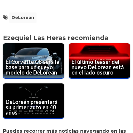
DeLorean
Ezequiel Las Heras recomienda
El Corvette C8 será la
El último teaser del
base para un nuevo
nuevo DeLorean está
modelo de DeLorean
en el lado oscuro
DeLorean presentará
su primer auto en 40
años
Puedes recorrer más noticias navegando en las