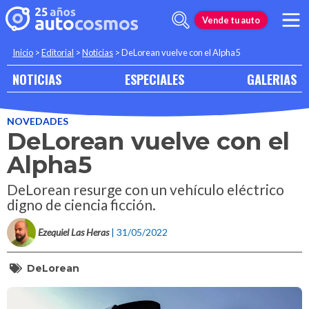
Vende tu auto
Inicio
>
Editorial
>
Noticias
>
DeLorean vuelve con el Alpha5
NOTICIAS
ESPECIALES
GALERIAS
NOVEDADES
DeLorean vuelve con el
Alpha5
DeLorean resurge con un vehículo eléctrico
digno de ciencia ficción.
Ezequiel Las Heras
| 31/05/2022
DeLorean