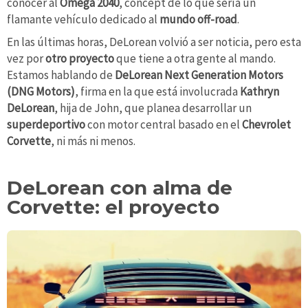
conocer al
Omega 2040
, concept de lo que sería un
flamante vehículo dedicado al
mundo off-road
.
En las últimas horas, DeLorean volvió a ser noticia, pero esta
vez por
otro proyecto
que tiene a otra gente al mando.
Estamos hablando de
DeLorean Next Generation Motors
(DNG Motors)
, firma en la que está involucrada
Kathryn
DeLorean
, hija de John, que planea desarrollar un
superdeportivo
con motor central basado en el
Chevrolet
Corvette
, ni más ni menos.
DeLorean con alma de
Corvette: el proyecto