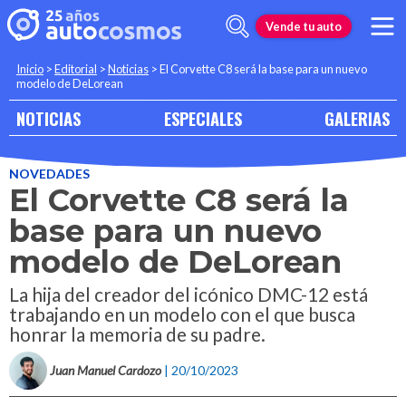
Vende tu auto
Inicio
>
Editorial
>
Noticias
>
El Corvette C8 será la base para un nuevo
modelo de DeLorean
NOTICIAS
ESPECIALES
GALERIAS
NOVEDADES
El Corvette C8 será la
base para un nuevo
modelo de DeLorean
La hija del creador del icónico DMC-12 está
trabajando en un modelo con el que busca
honrar la memoria de su padre.
Juan Manuel Cardozo
| 20/10/2023