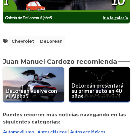
10
1
Galería de DeLorean Alpha5
Ir a la galería
Chevrolet
DeLorean
Juan Manuel Cardozo recomienda
DeLorean presentará
DeLorean vuelve con
su primer auto en 40
el Alpha5
años
Puedes recorrer más noticias navegando en las
siguientes categorías:
Automovilismo
Autos clásicos
Autos ecológicos