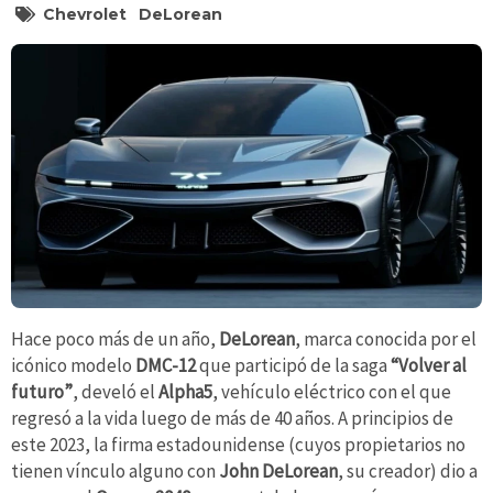
Chevrolet
DeLorean
Hace poco más de un año,
DeLorean
, marca conocida por el
icónico modelo
DMC-12
que participó de la saga
“Volver al
futuro”
, develó el
Alpha5
, vehículo eléctrico con el que
regresó a la vida luego de más de 40 años. A principios de
este 2023, la firma estadounidense (cuyos propietarios no
tienen vínculo alguno con
John DeLorean
, su creador) dio a