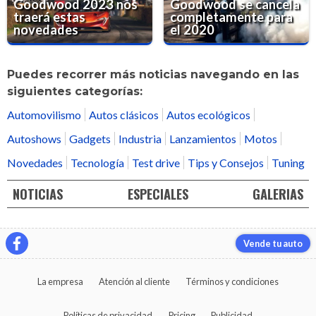
Goodwood 2023 nos
Goodwood se cancela
traerá estas
completamente para
novedades
el 2020
Puedes recorrer más noticias navegando en las
siguientes categorías:
Automovilismo
Autos clásicos
Autos ecológicos
Autoshows
Gadgets
Industria
Lanzamientos
Motos
Novedades
Tecnología
Test drive
Tips y Consejos
Tuning
NOTICIAS
ESPECIALES
GALERIAS
Vende tu auto
La empresa
Atención al cliente
Términos y condiciones
Políticas de privacidad
Pricing
Publicidad