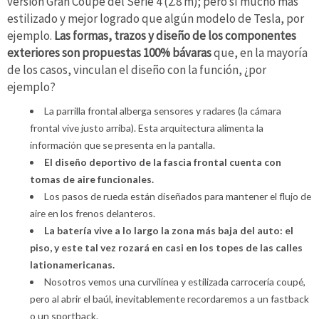
versión Gran Coupé del Serie 4 (2.8 m); pero sí mucho más
estilizado y mejor logrado que algún modelo de Tesla, por
ejemplo.
Las formas, trazos y diseño de los componentes
exteriores son propuestas 100% bávaras
que, en la mayoría
de los casos, vinculan el diseño con la función, ¿por
ejemplo?
La parrilla frontal alberga sensores y radares (la cámara
frontal vive justo arriba). Esta arquitectura alimenta la
información que se presenta en la pantalla.
El diseño deportivo de la fascia frontal cuenta con
tomas de aire funcionales.
Los pasos de rueda están diseñados para mantener el flujo de
aire en los frenos delanteros.
La batería vive a lo largo la zona más baja del auto: el
piso, y este tal vez rozará en casi en los topes de las calles
lationamericanas.
Nosotros vemos una curvilínea y estilizada carrocería coupé,
pero al abrir el baúl, inevitablemente recordaremos a un fastback
o un sportback.