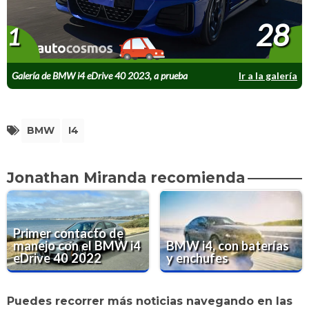
28
1
Galería de BMW i4 eDrive 40 2023, a prueba
Ir a la galería
BMW
I4
Jonathan Miranda recomienda
Primer contacto de
manejo con el BMW i4
BMW i4, con baterías
eDrive 40 2022
y enchufes
Puedes recorrer más noticias navegando en las