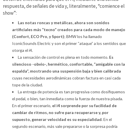
respuesta, de señales de vida y, literalmente, “comience el
show”:
Las notas roncas y metálicas, ahora son sonidos
artificiales más “tecno” creados para cada modo de manejo
(Confort, ECO Pro, y Sport)
; BMW los ha llamado
IconicSounds Electric y son el primer “ataque” a los sentidos que
otorga el i4.
La sensación de control es plena en todo momento.
Es
silencioso -obvio-, hermético, confortable, “amigable con la
espalda”, mostrando una suspensión baja y bien calibrada
cuyas necesidades aerodinámicas cobran factura en casi cada
tope de la ciudad.
La entrega de potencia es tan progresiva como dosifiquemos
el pedal, o bien, tan inmediata como la fuerza de nuestra pisada.
En el primer escenario,
el i4 sorprende por su facilidad de
cambiar de ritmos, no sufre para recuperarse y, por
supuesto, generar velocidad es su especialidad
. En el
segundo escenario, más vale prepararse o la sorpresa podría