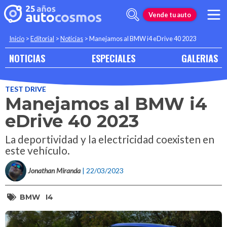
Vende tu auto
Inicio
>
Editorial
>
Noticias
>
Manejamos al BMW i4 eDrive 40 2023
NOTICIAS
ESPECIALES
GALERIAS
TEST DRIVE
Manejamos al BMW i4
eDrive 40 2023
La deportividad y la electricidad coexisten en
este vehículo.
Jonathan Miranda
| 22/03/2023
BMW
I4