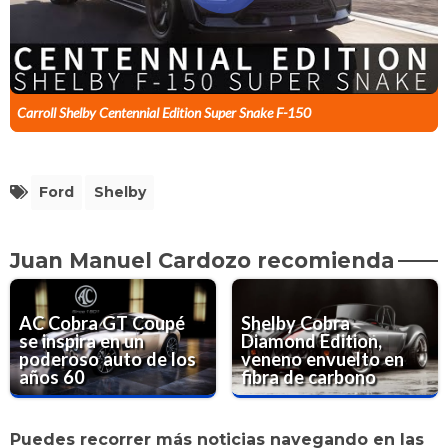
Carroll Shelby Centennial Edition Super Snake F-150
Ford
Shelby
Juan Manuel Cardozo recomienda
AC Cobra GT Coupé
Shelby Cobra
se inspira en un
Diamond Edition,
poderoso auto de los
veneno envuelto en
años 60
fibra de carbono
Puedes recorrer más noticias navegando en las