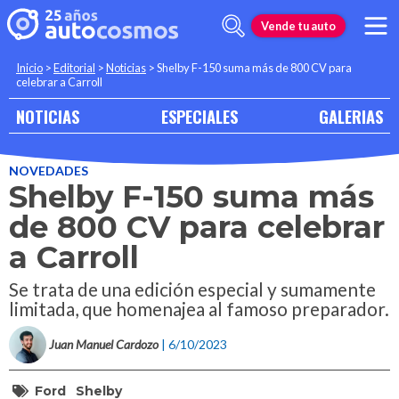
Vende tu auto
Inicio
>
Editorial
>
Noticias
>
Shelby F-150 suma más de 800 CV para
celebrar a Carroll
NOTICIAS
ESPECIALES
GALERIAS
NOVEDADES
Shelby F-150 suma más
de 800 CV para celebrar
a Carroll
Se trata de una edición especial y sumamente
limitada, que homenajea al famoso preparador.
Juan Manuel Cardozo
| 6/10/2023
Ford
Shelby