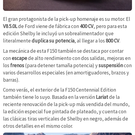
El gran protagonista de la pick-up homenaje es su motor. El
V8 5.0L
de Ford viene de fábrica con
400 CV
, pero para esta
edición Shelby le incluyó un sobrealimentador que
literalmente
duplica su potencia
, al llegar a los
800 CV
.
La mecánica de esta F150 también se destaca por contar
con
escape
de alto rendimiento con dos salidas, mejoras en
los
frenos
(para detener tamaña potencia) y
suspensión
con
varios desarrollos especiales (en amortiguadores, brazos y
barras).
Como verás, el exterior de la F150 Centennial Edition
también tiene lo suyo. Basada en la versión
Lariat
de la
reciente renovación de la pick-up más vendida del mundo,
la edición especial fue pintada de plateado, y cuenta con
las clásicas tiras verticales de Shelby en negro, además de
otros detalles en el mismo color.