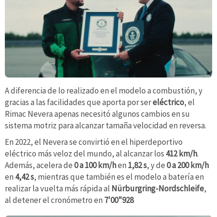
A diferencia de lo realizado en el modelo a combustión, y
gracias a las facilidades que aporta por ser
eléctrico
, el
Rimac Nevera apenas necesitó algunos cambios en su
sistema motriz para alcanzar tamaña velocidad en reversa.
En 2022, el Nevera se convirtió en el hiperdeportivo
eléctrico más veloz del mundo, al alcanzar los
412 km/h
.
Además, acelera de
0 a 100 km/h
en
1,82 s
, y de
0 a 200 km/h
en
4,42 s
, mientras que también es el modelo a batería en
realizar la vuelta más rápida al
Nürburgring-Nordschleife
,
al detener el cronómetro en
7'00"928