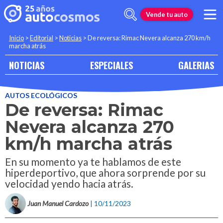
Vende tu auto
Inicio
>
Editorial
>
Noticias
>
De reversa: Rimac Nevera alcanza 270 km/h
marcha atrás
NOTICIAS
ESPECIALES
GALERIAS
AUTOS ECOLÓGICOS
De reversa: Rimac
Nevera alcanza 270
km/h marcha atrás
En su momento ya te hablamos de este
hiperdeportivo, que ahora sorprende por su
velocidad yendo hacia atrás.
Juan Manuel Cardozo
| 10/11/2023