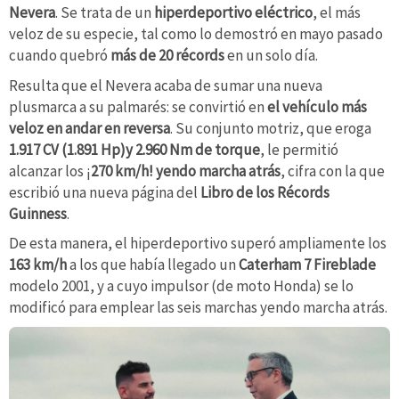
Nevera
. Se trata de un
hiperdeportivo eléctrico
, el más
veloz de su especie, tal como lo demostró en mayo pasado
cuando quebró
más de 20 récords
en un solo día.
Resulta que el Nevera acaba de sumar una nueva
plusmarca a su palmarés: se convirtió en
el vehículo más
veloz en andar en reversa
. Su conjunto motriz, que eroga
1.917 CV (1.891 Hp)y 2.960 Nm de torque
, le permitió
alcanzar los ¡
270 km/h! yendo marcha atrás
, cifra con la que
escribió una nueva página del
Libro de los Récords
Guinness
.
De esta manera, el hiperdeportivo superó ampliamente los
163 km/h
a los que había llegado un
Caterham 7 Fireblade
modelo 2001, y a cuyo impulsor (de moto Honda) se lo
modificó para emplear las seis marchas yendo marcha atrás.