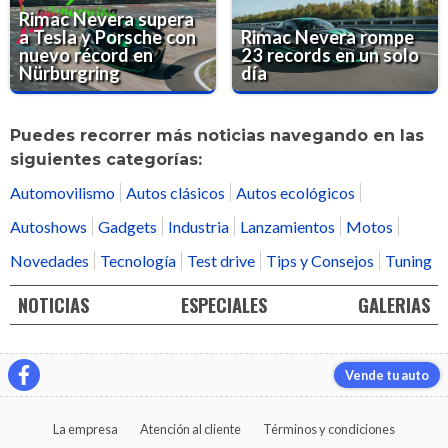
Rimac Nevera supera
a Tesla y Porsche con
Rimac Nevera rompe
nuevo récord en
23 records en un solo
Nürburgring
día
Puedes recorrer más noticias navegando en las
siguientes categorías:
Automovilismo
Autos clásicos
Autos ecológicos
Autoshows
Gadgets
Industria
Lanzamientos
Motos
Novedades
Tecnología
Test drive
Tips y Consejos
Tuning
NOTICIAS
ESPECIALES
GALERIAS
Vende tu auto
La empresa
Atención al cliente
Términos y condiciones